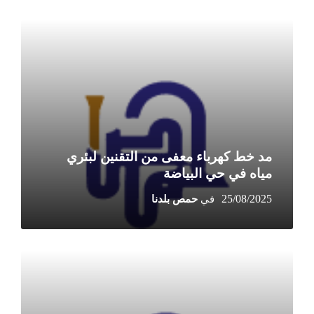
More
مد خط كهرباء معفى من التقنين لبئري
مياه في حي البياضة
25/08/2025
More