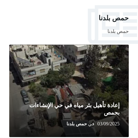
حمص بلدنا
حمص بلدنا
More
إعادة تأهيل بئر مياه في حي الإنشاءات
بحمص
03/09/2025