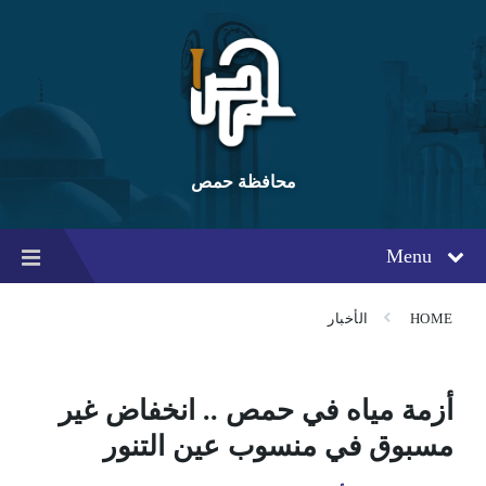
Ski
Ski
Ski
t
t
t
conten
foote
mai
navigatio
محافظة حمص
Menu
HOME
الأخبار
أزمة مياه في حمص .. انخفاض غير
مسبوق في منسوب عين التنور