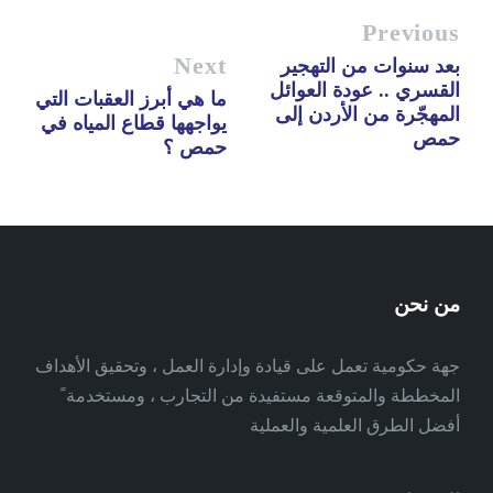
Previous
Next
بعد سنوات من التهجير
القسري .. عودة العوائل
ما هي أبرز العقبات التي
المهجّرة من الأردن إلى
يواجهها قطاع المياه في
حمص
حمص ؟
من نحن
جهة حكومية تعمل على قيادة وإدارة العمل ، وتحقيق الأهداف
المخططة والمتوقعة مستفيدة من التجارب ، ومستخدمة ً
أفضل الطرق العلمية والعملية