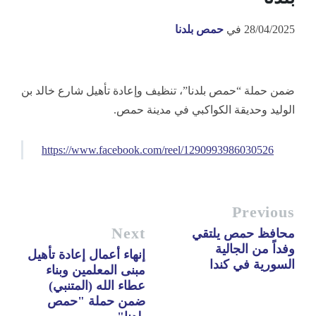
28/04/2025
في
حمص بلدنا
ضمن حملة “حمص بلدنا”، تنظيف وإعادة تأهيل شارع خالد بن
الوليد وحديقة الكواكبي في مدينة حمص.
https://www.facebook.com/reel/1290993986030526
Previous
Next
محافظ حمص يلتقي
وفداً من الجالية
إنهاء أعمال إعادة تأهيل
السورية في كندا
مبنى المعلمين وبناء
عطاء الله (المتنبي)
ضمن حملة "حمص