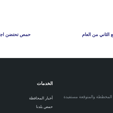
لثاني من العام
حمص تحتضن اجتماع
الخدمات
م
ف المخططة والمتوقعة مستفيدة
أخبار المحافظة
م
حمص بلدنا
م