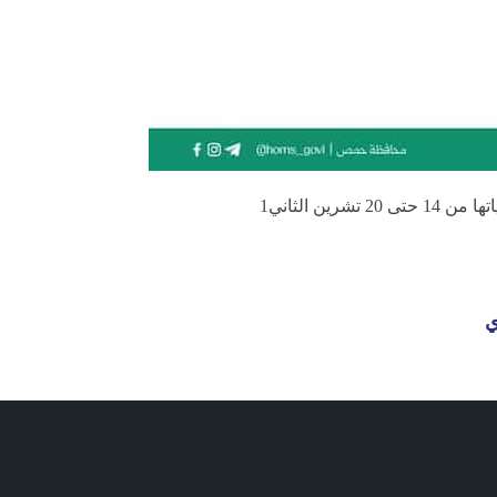
ن الثاني1
ي