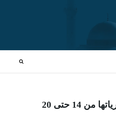
الحصاد الأسبوعي لأهم أعمال وأحداث محافظة حمص ومديرياتها من 14 حتى 20