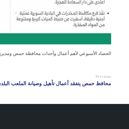
الحصاد الأسبوعي لأهم أعمال وأحداث محافظة حمص ومديرياتها من 14 حتى 20 تشري
Previous
محافظ حمص يتفقد أعمال تأهيل وصيانة الملعب البلد