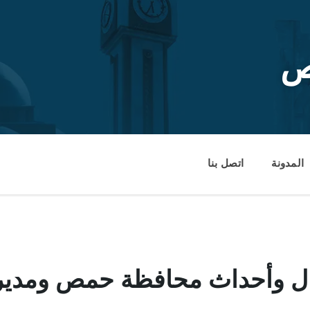
ص
المدونة
اتصل بنا
داث محافظة حمص ومديرياتها من 20 –