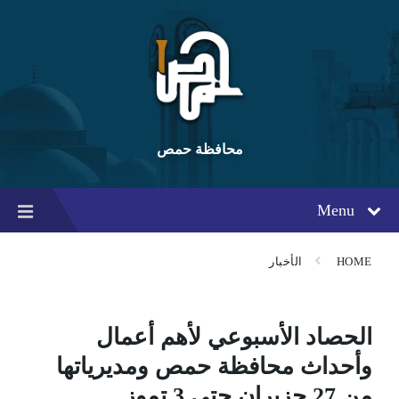
Ski
Ski
Ski
t
t
t
conten
foote
mai
navigatio
محافظة حمص
Menu
HOME
الأخبار
الحصاد الأسبوعي لأهم أعمال
وأحداث محافظة حمص ومديرياتها
من 27 حزيران حتى 3 تموز