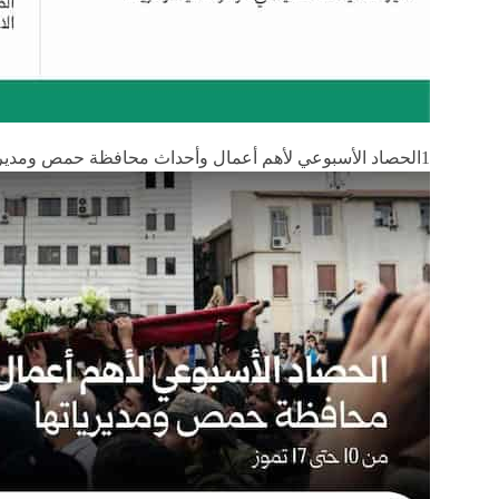
1الحصاد الأسبوعي لأهم أعمال وأحداث محافظة حمص ومديرياتها من 10 حتى 17 تموز