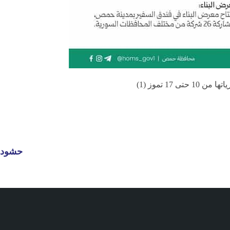
حشود م