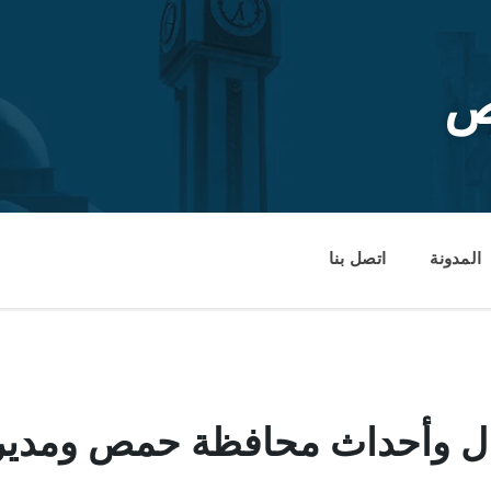
ص
المدونة
اتصل بنا
داث محافظة حمص ومديرياتها من 10 ح