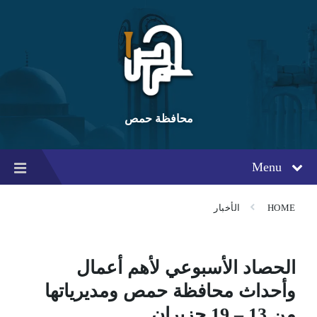
Ski
Ski
Ski
t
t
t
conten
foote
mai
navigatio
محافظة حمص
Menu
HOME
الأخبار
الحصاد الأسبوعي لأهم أعمال
وأحداث محافظة حمص ومديرياتها
من 13 – 19 حزيران