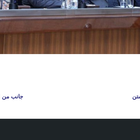
ستن
جانب من ا