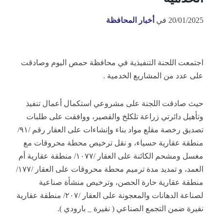
20/01/2025
في
أخبار المحافظة
اجتمعت اللجنة التنفيذية في محافظة حمص اليوم وصادقت
على عدد من المشاريع الخدمية .
حيث صادقت اللجنة على مشروعي استكمال أعمال تنفيذ
وتأهيل دائرتي زراعة تلكلخ والقصير، ووافقت على طلبات
تصديق رخصة مقلع مواد بناء وإنشاءات على العقار رقم /٩١/
منطقة عقارية حسياء، و نقل ترخيص محطة محروقات مع
مغسل ومشحم الكائنة على العقار /١٠٧٧/ منطقة عقارية أم
العمد، و تمديد مدة ترميم محطة محروقات على العقار /١٧٧/
منطقة عقارية حارة الحصن، وترخيص منشأة صناعية
لصناعة الدهانات والمعجونة على العقار
/٢٠٧/ منطقة عقارية
نقيرة ضمن التجمع الصناعي ( نقيرة _ بارودي ).