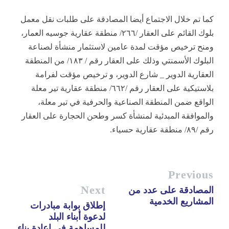
كما تم خلال الاجتماع أيضا المصادقة على طلبات نقل معمل
بلوك القائم على العقار /٢٦٦/ منطقة عقارية جوسيه العمار،
ومنح ترخيص مؤقت لمدة عامين لاستثمار منشأة لصناعة
البلوك الأسمنتي وذلك على العقار رقم / ١٨٣/ من المنطقة
العقارية الدوير _ شارع الدوير، و ترخيص مؤقت لفرامة
بلاستيكية على العقار رقم /٦٦٢/ منطقة عقارية تير معلة
الواقع ضمن المنطقة الصناعية والحرفية في تير معلة،
والموافقة المبدئية لمنشأة كسر وطحن الحجارة على العقار
رقم /٨٩/ منطقة عقارية حسياء.
Previous
Next
المصادقة على عدد من
المشاريع الخدمية
إطلاق بوابة مبادرات
لدعوة أبناء البلد
للمساهمة في إعادة بناء