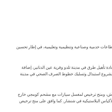
عات خدمية وصناعية وتنظيمية وتعليمية، في إطار تحسين
تأهيل طرق في مدينة تلدو وقرية عين الدنانير، إضافة
الساعة في مدينة القصير لعام 2026. كما شملت الموافقات تنفيذ مشروع استبدال وتسليك خطوط الصرف الصحي في مدينة
 الحواش، ومنح ترخيص لمغسل سيارات مع مشحم كومجي خارج
لأكياس البلاستيكية في شنشار. كما وافق على منح ترخيص