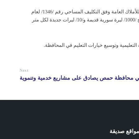
وفي قطاع الإفراز، صادق المكتب التنفيذي على إفراز العقار رقم /511/ في بحزينا إفرازاً عادياً إلى خمسة مقاسم، مع تخصيص جزء للأملاك العامة وفق التكليف المساحي رقم /1346/ لعام
2025. كما وافق على تعديل قرار مجلس مدينة القريتين المتعلق برسم بدل الخدمة على الكميات المستثمرة من مقالع الرمال، ليصبح /1000/ ليرة سورية قديمة و/10/ ليرات جديدة لكل متر
التعليمية وتوسيع خيارات التعليم في المحافظة.
Next
في محافظة حمص يصادق على مشاريع خدمية وتنموية
واقع صديقة