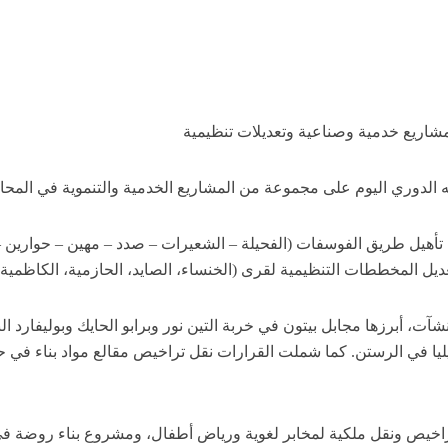
ريع خدمية وصناعية وتعديلات تنظيمية
دوري اليوم على مجموعة من المشاريع الخدمية والتنموية في المحا
 تأهيل طريق الفوسفات (الفحيلة – الشعيرات – صدد – مهين – حوارين
ططات التنظيمية لقرى (الخنساء، الصايد، الحازمية، الكاظمية، وقزحل)، وتصديق 
ت، أبرزها مجابل بيتون في خربة التين نور وبرابو الحايك وبوليفارد 
بيليا في الرستن. كما شملت القرارات نقل تراخيص مقالع مواد بناء في 
اخيص ونقل ملكية لمخابر لغوية ورياض أطفال، ومشروع بناء روضة في ا