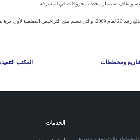
انة، وإيقاف استثمار محطة محروقات في المشرفة.
كما صادق على تطبيق التعليمات التنفيذية الجديدة لقانون المقالع رقم 26 لعام 2009، 
شاريع ومخططات
المكتب التنف
الخدمات
م
ف المخططة والمتوقعة مستفيدة