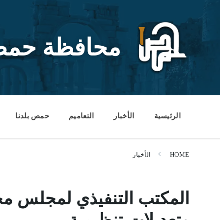
Ski
Ski
Ski
t
t
t
conten
foote
mai
navigatio
محافظة حم
الرئيسية
الأخبار
التعاميم
حمص بلدنا
HOME
الأخبار
المكتب التنفيذي لمجلس م