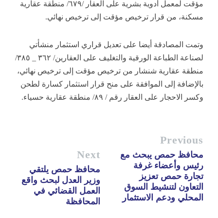
مؤقت لمعمل أدوية بشرية على العقار /٦٧٩/ منطقة عقارية
مسكنة، من قرار ترخيص مؤقت إلى ترخيص نهائي.
وتمت المصادقة أيضا على تعديل قراري استثمار منشأتي
لصناعة الطباعة الورقية والتغليف على العقارين/ ٣٦٢ _ ٣٨٥/
منطقة عقارية شنشار من ترخيص مؤقت إلى ترخيص نهائي،
بالإضافة إلى الموافقة على منح قرار استثمار كسارة لطحن
وكسر الاحجار على العقار رقم / ٨٩/ منطقة عقارية حسياء.
Previous
Next
محافظ حمص يبحث مع
رئيس وأعضاء غرفة
محافظ حمص يلتقي
تجارة حمص تعزيز
وزير العدل لبحث واقع
التعاون لتنشيط السوق
العمل القضائي في
المحلي ودعم الاستثمار
المحافظة