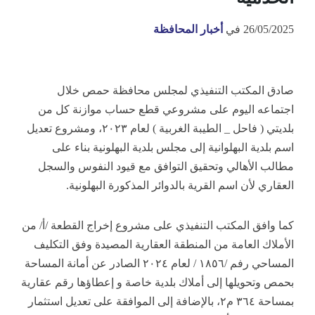
26/05/2025
في
أخبار المحافظة
صادق المكتب التنفيذي لمجلس محافظة حمص خلال
اجتماعه اليوم على مشروعي قطع حساب موازنة كل من
بلديتي ( فاحل _ الطيبة الغربية ) لعام ٢٠٢٣، ومشروع تعديل
اسم بلدية البهلوانية إلى مجلس بلدية البهلونية بناء على
مطالب الأهالي وتحقيق التوافق مع قيود النفوس والسجل
العقاري لأن اسم القرية بالدوائر المذكورة البهلونية.
كما وافق المكتب التنفيذي على مشروع إخراج القطعة /أ/ من
الأملاك العامة من المنطقة العقارية المصيدة وفق التكليف
المساحي رفم /١٨٥٦ /
لعام ٢٠٢٤ الصادر عن أمانة المساحة
بحمص وتحويلها إلى أملاك بلدية خاصة و إعطاؤها رقم عقارية
بمساحة ٣٦٤ م٢، بالإضافة إلى الموافقة على تعديل استثمار