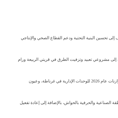
لى تحسين البنية التحتية ودعم القطاع الصحي والإنتاجي
إلى مشروعي تعبيد وتزفيت الطرق في قريتي الربيعة ورام
في الشأن الصحي، صادق المكتب على مشروع توريد عدسات عينية لصالح مديرية صحة حمص لتلبية احتياجات المرضى، كما أقر موازنات عام 2026 للوحدات الإدارية في غرناطة، وعيون
 الصناعية والحرفية بالحواش، بالإضافة إلى إعادة تفعيل