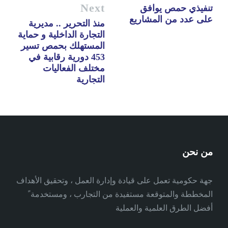
Next
تنفيذي حمص يوافق
على عدد من المشاريع
منذ التحرير .. مديرية
التجارة الداخلية و حماية
المستهلك بحمص تسير
453 دورية رقابية في
مختلف الفعاليات
التجارية
من نحن
جهة حكومية تعمل على قيادة وإدارة العمل ، وتحقيق الأهداف
المخططة والمتوقعة مستفيدة من التجارب ، ومستخدمة ً
أفضل الطرق العلمية والعملية