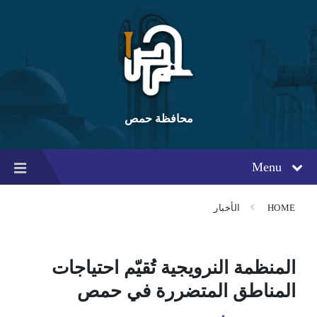
Ski
Ski
Ski
t
t
t
conten
foote
mai
navigatio
محافظة حمص
Menu
HOME
الأخبار
المنظمة النرويجية تُقيّم احتياجات
المناطق المتضررة في حمص