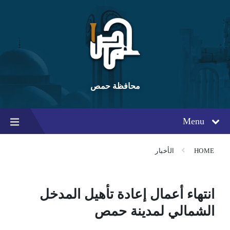
Ski
Ski
Ski
t
t
t
conten
foote
mai
navigatio
محافظة حمص
Menu
HOME
الأخبار
انتهاء أعمال إعادة تأهيل المدخل
الشمالي لمدينة حمص