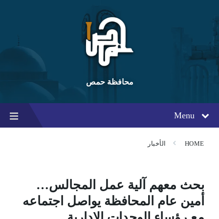
Ski
Ski
Ski
t
t
t
conten
foote
mai
navigatio
محافظة حمص
Menu
HOME
الأخبار
بحث معهم آلية عمل المجالس…
أمين عام المحافظة يواصل اجتماعه
مع رؤساء الوحدات الإدارية