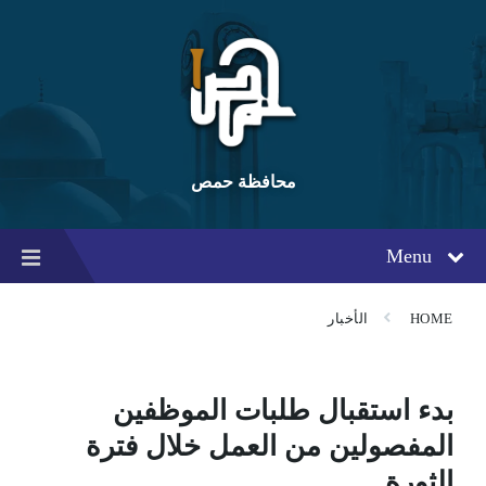
Ski
Ski
Ski
t
t
t
conten
foote
mai
navigatio
محافظة حمص
Menu
HOME
الأخبار
بدء استقبال طلبات الموظفين
المفصولين من العمل خلال فترة
الثورة