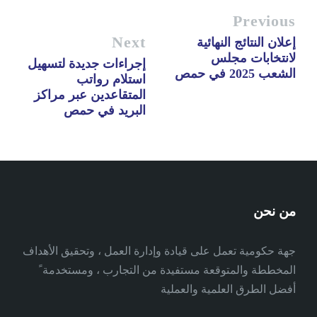
Previous
Next
إعلان النتائج النهائية
لانتخابات مجلس
إجراءات جديدة لتسهيل
الشعب 2025 في حمص
استلام رواتب
المتقاعدين عبر مراكز
البريد في حمص
من نحن
جهة حكومية تعمل على قيادة وإدارة العمل ، وتحقيق الأهداف
المخططة والمتوقعة مستفيدة من التجارب ، ومستخدمة ً
أفضل الطرق العلمية والعملية