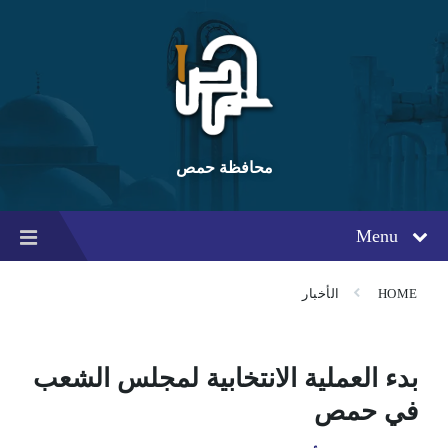
Ski
Ski
Ski
t
t
t
conten
foote
mai
navigatio
محافظة حمص
Menu
HOME
الأخبار
بدء العملية الانتخابية لمجلس الشعب
في حمص