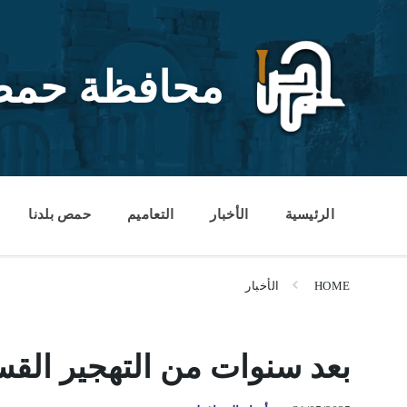
Ski
Ski
Ski
t
t
t
conten
foote
mai
navigatio
محافظة حم
الرئيسية
الأخبار
التعاميم
حمص بلدنا
HOME
الأخبار
بعد سنوات من التهجير القس