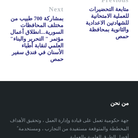
Next
متابعة التحضيرات
للعملية الامتحانية
بمشاركة 700 طبيب من
للشهادتين الاعدادية
مختلف المحافظات
والثانوية بمحافظة
السورية...انطلاق أعمال
حمص
مؤتمر " التحرير والبناء"
العلمي لنقابة أطباء
الأسنان في فندق سفير
حمص
من نحن
جهة حكومية تعمل على قيادة وإدارة العمل ، وتحقيق الأهداف
المخططة والمتوقعة مستفيدة من التجارب ، ومستخدمة ً
أفضل الطرق العلمية والعملية