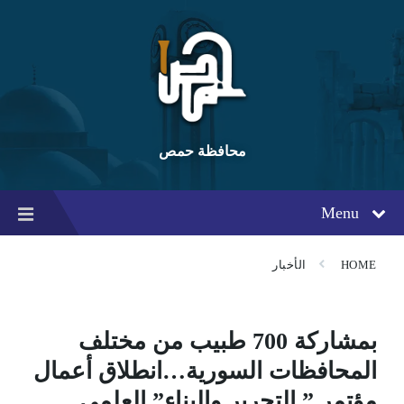
Ski
Ski
Ski
t
t
t
conten
foote
mai
navigatio
محافظة حمص
Menu
HOME
الأخبار
بمشاركة 700 طبيب من مختلف
المحافظات السورية…انطلاق أعمال
مؤتمر ” التحرير والبناء” العلمي