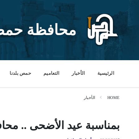
Ski
Ski
Ski
t
t
t
conten
foote
mai
navigatio
محافظة حم
الرئيسية
الأخبار
التعاميم
حمص بلدنا
HOME
الأخبار
بمناسبة عيد الأضحى .. محا