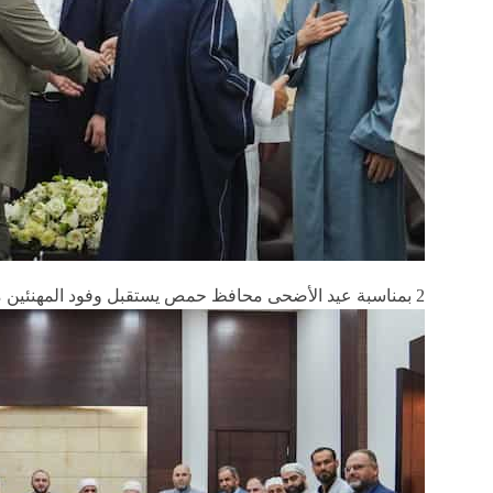
2 بمناسبة عيد الأضحى محافظ حمص يستقبل وفود المهنئين من الوجهاء والأهالي