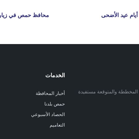
أيام عيد الأضحى
محافظ حمص في زيارة م
الخدمات
م
ف المخططة والمتوقعة مستفيدة
أخبار المحافظة
م
حمص بلدنا
م
الحصاد الأسبوعي
ا
ا
التعاميم
د