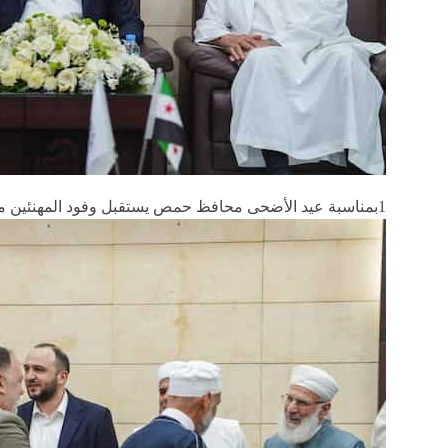
1بمناسبة عيد الأضحى محافظ حمص يستقبل وفود المهنئين من الوجهاء والأهالي