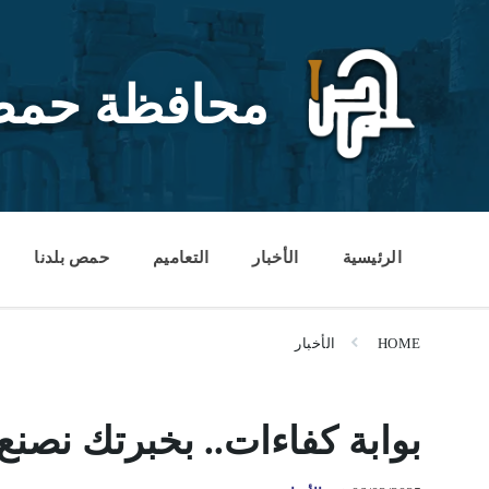
Ski
Ski
Ski
t
t
t
conten
foote
mai
navigatio
محافظة حم
الرئيسية
الأخبار
التعاميم
حمص بلدنا
HOME
الأخبار
بوابة كفاءات.. بخبرتك نصنع 