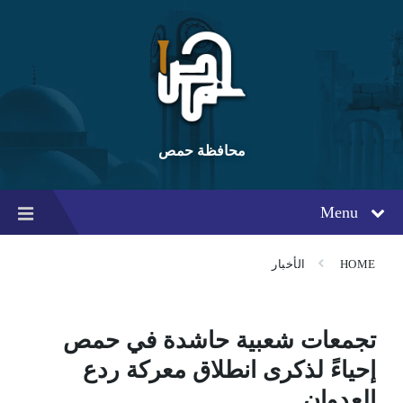
Ski
Ski
Ski
t
t
t
conten
foote
mai
navigatio
محافظة حمص
Menu
HOME
الأخبار
تجمعات شعبية حاشدة في حمص
إحياءً لذكرى انطلاق معركة ردع
العدوان