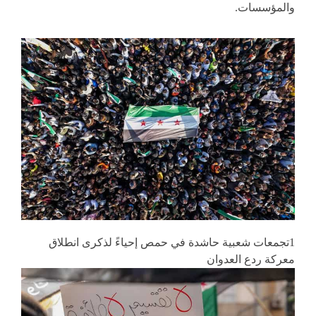
والمؤسسات.
1تجمعات شعبية حاشدة في حمص إحياءً لذكرى انطلاق
معركة ردع العدوان