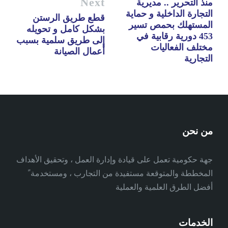
Next
منذ التحرير .. مديرية
التجارة الداخلية و حماية
قطع طريق الرستن
المستهلك بحمص تسير
بشكل كامل و تحويله
453 دورية رقابية في
إلى طريق سلمية بسبب
مختلف الفعاليات
أعمال الصيانة
التجارية
من نحن
جهة حكومية تعمل على قيادة وإدارة العمل ، وتحقيق الأهداف
المخططة والمتوقعة مستفيدة من التجارب ، ومستخدمة ً
أفضل الطرق العلمية والعملية
الخدمات