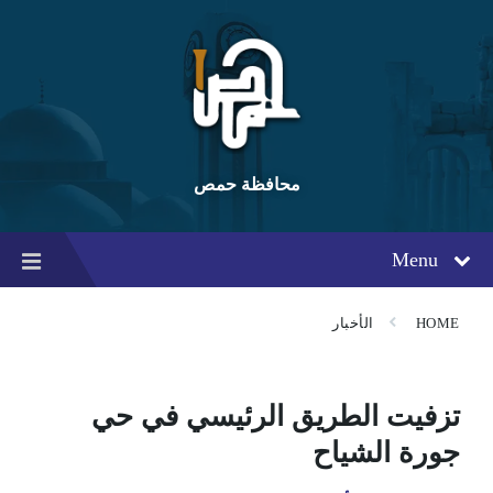
Ski
Ski
Ski
t
t
t
conten
foote
mai
navigatio
محافظة حمص
Menu
HOME
الأخبار
تزفيت الطريق الرئيسي في حي
جورة الشياح