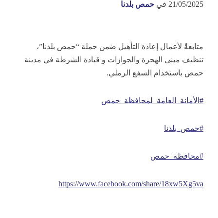
21/05/2025
في
حمص بلدنا
متابعةً لأعمال إعادة التأهيل ضمن حملة “حمص بلدنا”،
تنظيف مبنى الهجرة والجوازات و قيادة الشرطة في مدينة
حمص باستخدام السفع الرملي.
#الأمانة_العامة_لمحافظة_حمص
#حمص_بلدنا
#محافظة_حمص
https://www.facebook.com/share/18xw5Xg5va