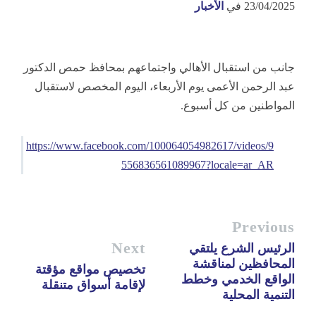
23/04/2025
في
الأخبار
جانب من استقبال الأهالي واجتماعهم بمحافظ حمص الدكتور
عبد الرحمن الأعمى يوم الأربعاء، اليوم المخصص لاستقبال
المواطنين من كل أسبوع.
https://www.facebook.com/100064054982617/videos/9
556836561089967?locale=ar_AR
Previous
Next
الرئيس الشرع يلتقي
المحافظين لمناقشة
تخصيص مواقع مؤقتة
الواقع الخدمي وخطط
لإقامة أسواق متنقلة
التنمية المحلية