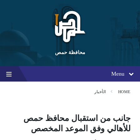
Ski
Ski
Ski
t
t
t
conten
foote
mai
navigatio
محافظة حمص
Menu
HOME
الأخبار
جانب من استقبال محافظ حمص
للأهالي وفق الموعد المخصص