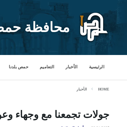
Ski
Ski
Ski
t
t
t
conten
foote
mai
navigatio
محافظة حم
الرئيسية
الأخبار
التعاميم
حمص بلدنا
HOME
الأخبار
جولات تجمعنا مع وجهاء و