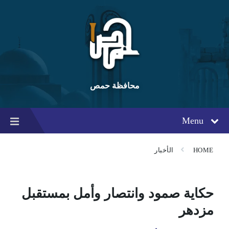
Ski
Ski
Ski
t
t
t
conten
foote
mai
navigatio
محافظة حمص
Menu
HOME
الأخبار
حكاية صمود وانتصار وأمل بمستقبل
مزدهر