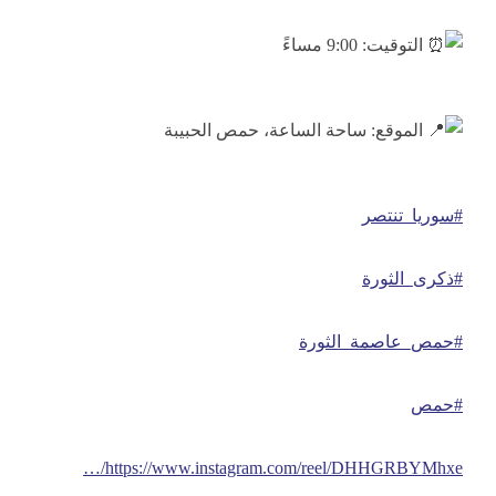
التوقيت: 9:00 مساءً
الموقع: ساحة الساعة، حمص الحبيبة
#سوريا_تنتصر
#ذكرى_الثورة
#حمص_عاصمة_الثورة
#حمص
https://www.instagram.com/reel/DHHGRBYMhxe/…