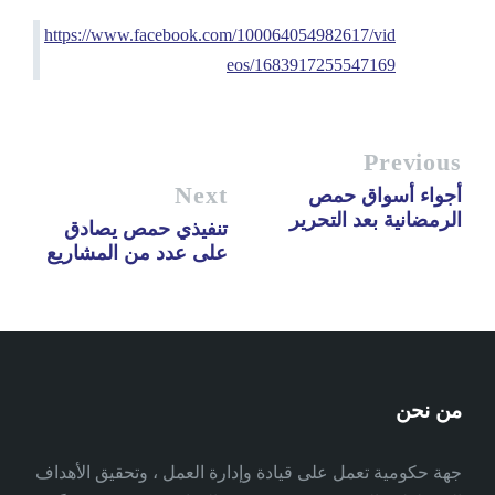
https://www.facebook.com/100064054982617/vid
eos/1683917255547169
Previous
Next
أجواء أسواق حمص
الرمضانية بعد التحرير
تنفيذي حمص يصادق
على عدد من المشاريع
من نحن
جهة حكومية تعمل على قيادة وإدارة العمل ، وتحقيق الأهداف