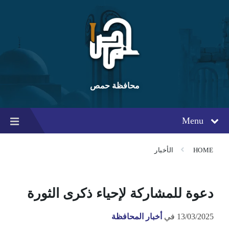
Ski
Ski
Ski
t
t
t
conten
foote
mai
navigatio
محافظة حمص
Menu
HOME
الأخبار
دعوة للمشاركة لإحياء ذكرى الثورة
13/03/2025
في
أخبار المحافظة