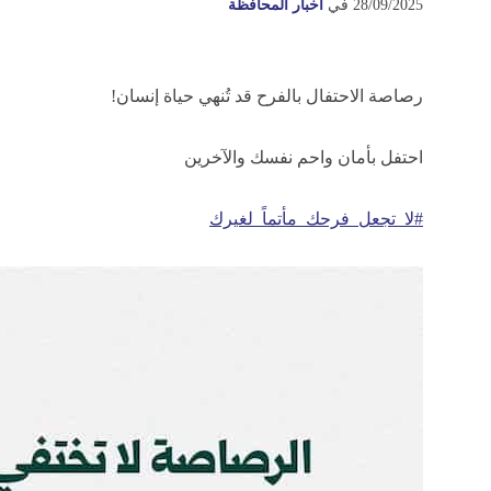
28/09/2025
في
أخبار المحافظة
رصاصة الاحتفال بالفرح قد تُنهي حياة إنسان!
احتفل بأمان واحم نفسك والآخرين
#لا_تجعل_فرحك_مأتماً_لغيرك