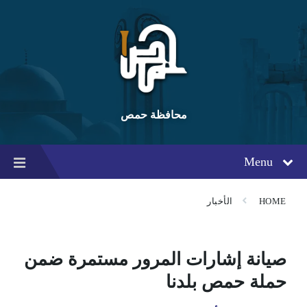
Ski
Ski
Ski
t
t
t
conten
foote
mai
navigatio
محافظة حمص
Menu
HOME
الأخبار
صيانة إشارات المرور مستمرة ضمن
حملة حمص بلدنا