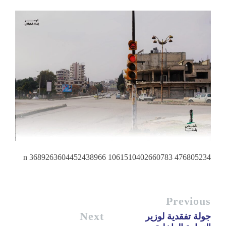
476805234 1061510402660783 3689263604452438966 n
Previous
Next
جولة تفقدية لوزير