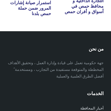
التجارة الداخلية و
استمرار صيانة إشارات
محافظ حمص في
المرور ضمن حملة
أسواق و أفران حمص
حمص بلدنا
من نحن
جهة حكومية تعمل على قيادة وإدارة العمل ، وتحقيق الأهداف
المخططة والمتوقعة مستفيدة من التجارب ، ومستخدمة ً
أفضل الطرق العلمية والعملية
الخدمات
أخبار المحافظة