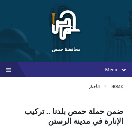
Ski
Ski
Ski
t
t
t
conten
foote
mai
navigatio
محافظة حمص
Menu
HOME
الأخبار
ضمن حملة حمص بلدنا .. تركيب
الإنارة في مدينة الرستن