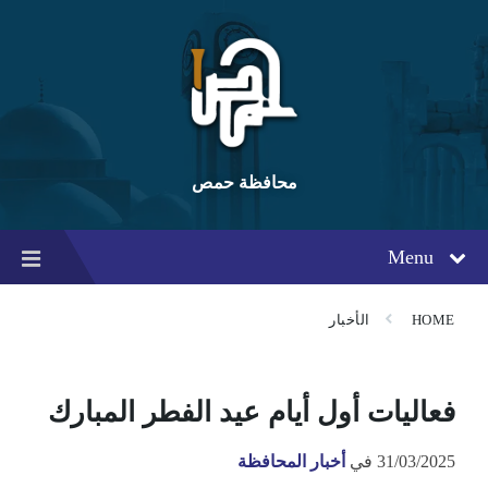
Ski
Ski
Ski
t
t
t
conten
foote
mai
navigatio
محافظة حمص
Menu
HOME
الأخبار
فعاليات أول أيام عيد الفطر المبارك
31/03/2025
في
أخبار المحافظة