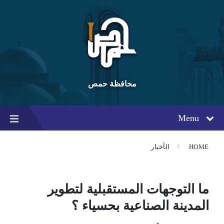
Ski
Ski
Ski
t
t
t
conten
foote
mai
navigatio
محافظة حمص
Menu
HOME
الأخبار
ما التوجهات المستقبلية لتطوير
المدينة الصناعية بحسياء ؟