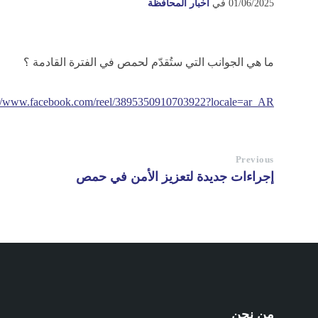
01/06/2025
في
أخبار المحافظة
ما هي الجوانب التي ستُقدّم لحمص في الفترة القادمة ؟
://www.facebook.com/reel/3895350910703922?locale=ar_AR
Previous
إجراءات جديدة لتعزيز الأمن في حمص
من نحن