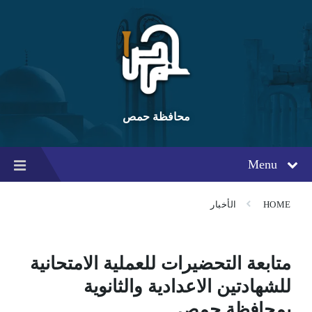
Ski
Ski
Ski
t
t
t
conten
foote
mai
navigatio
محافظة حمص
Menu
HOME
الأخبار
متابعة التحضيرات للعملية الامتحانية
للشهادتين الاعدادية والثانوية
بمحافظة حمص