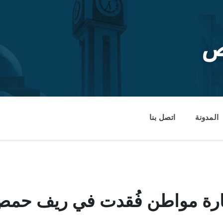
ص
المدونة
اتصل بنا
ة مواطن فُقدت في ريف حمص 