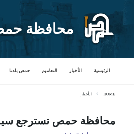
Ski
Ski
Ski
t
t
t
conten
foote
mai
navigatio
محافظة حم
الرئيسية
الأخبار
التعاميم
حمص بلدنا
HOME
الأخبار
محافظة حمص تسترجع سيار