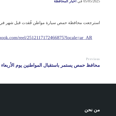
05/05/2025
في
أخبار المحافظة
استرجعت محافظة حمص سيارة مواطن فُقدت قبل شهر في ري
ebook.com/reel/2512117172466875?locale=ar_AR
Previous
محافظ حمص يستمر باستقبال المواطنين يوم الأربعاء
من نحن