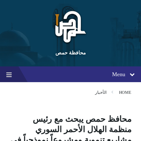
Ski
Ski
Ski
t
t
t
conten
foote
mai
navigatio
محافظة حمص
Menu
HOME
الأخبار
محافظ حمص يبحث مع رئيس
منظمة الهلال الأحمر السوري
مشاريع تنموية ومشروعاً نموذجياً في