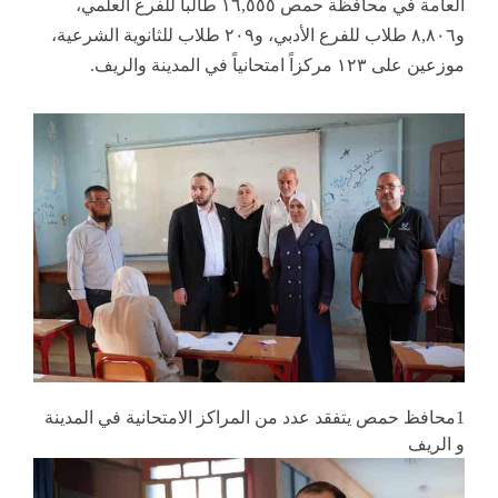
العامة في محافظة حمص ١٦,٥٥٥ طالباً للفرع العلمي،
و٨,٨٠٦ طلاب للفرع الأدبي، و٢٠٩ طلاب للثانوية الشرعية،
موزعين على ١٢٣ مركزاً امتحانياً في المدينة والريف.
1محافظ حمص يتفقد عدد من المراكز الامتحانية في المدينة
و الريف