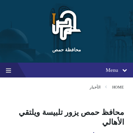
Ski
Ski
Ski
t
t
t
conten
foote
mai
navigatio
محافظة حمص
Menu
HOME
الأخبار
محافظ حمص يزور تلبيسة ويلتقي
الأهالي