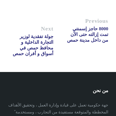
Previous
Next
8000 حاجز إسمنتي
تمت إزالته حتى الآن
جولة تفقدية لوزير
من داخل مدينة حمص
التجارة الداخلية و
محافظ حمص في
أسواق و أفران حمص
من نحن
جهة حكومية تعمل على قيادة وإدارة العمل ، وتحقيق الأهداف
المخططة والمتوقعة مستفيدة من التجارب ، ومستخدمة ً