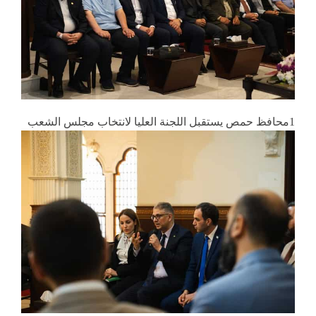
1محافظ حمص يستقبل اللجنة العليا لانتخاب مجلس الشعب