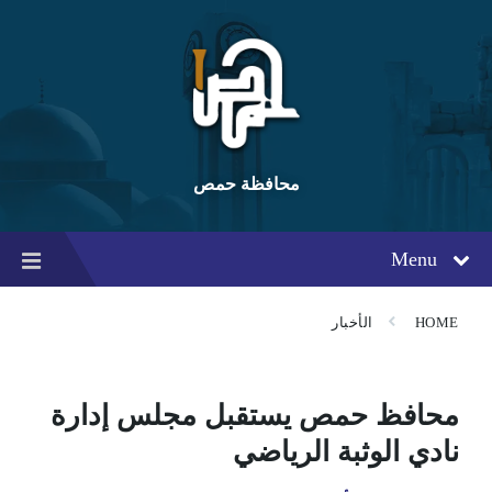
Ski
Ski
Ski
t
t
t
conten
foote
mai
navigatio
محافظة حمص
Menu
HOME
الأخبار
محافظ حمص يستقبل مجلس إدارة
نادي الوثبة الرياضي