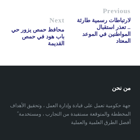
Previous
Next
لارتباطات رسمية طارئة
.. تعذر استقبال
محافظ حمص يزور حي
المواطنين في الموعد
باب هود في حمص
المعتاد
القديمة
من نحن
جهة حكومية تعمل على قيادة وإدارة العمل ، وتحقيق الأهداف
المخططة والمتوقعة مستفيدة من التجارب ، ومستخدمة ً
أفضل الطرق العلمية والعملية