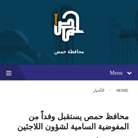
Ski
Ski
Ski
t
t
t
conten
foote
mai
navigatio
محافظة حمص
Menu
HOME
الأخبار
محافظ حمص يستقبل وفداً من
المفوضية السامية لشؤون اللاجئين