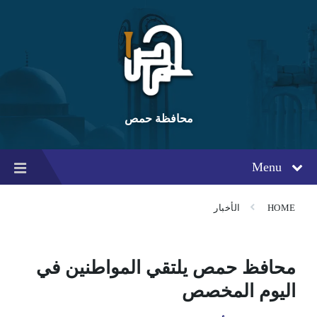
Ski
Ski
Ski
t
t
t
conten
foote
mai
navigatio
محافظة حمص
Menu
HOME
الأخبار
محافظ حمص يلتقي المواطنين في
اليوم المخصص