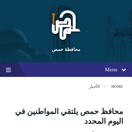
Ski
Ski
Ski
t
t
t
conten
foote
mai
navigatio
محافظة حمص
Menu
HOME
الأخبار
محافظ حمص يلتقي المواطنين في
اليوم المحدد