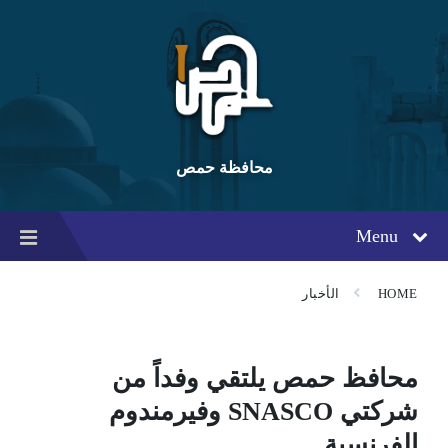
Ski
Ski
Ski
t
t
t
conten
foote
mai
navigatio
محافظة حمص
Menu
HOME
الأخبار
محافظ حمص يلتقي وفداً من
شركتي SNASCO وفيرمندوم
الفرنسية