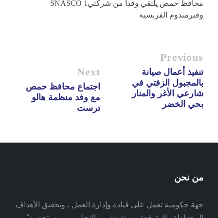
محافظ حمص يلتقي وفداً من شركتي1 SNASCO
وفيرمندوم الفرنسية
Previous
Next
تنفيذ أعمال صيانة
بالمجبول الزفتي في
اجتماع محافظ حمص
شارعي الأغر والمنار
مع وفد منظمة هالو
بحي الخضر
ترست
من نحن
جهة حكومية تعمل على قيادة وإدارة العمل ، وتحقيق الأهداف
المخططة والمتوقعة مستفيدة من التجارب ، ومستخدمة ً